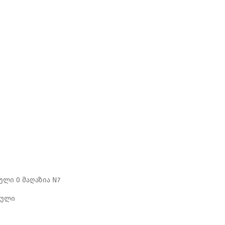
ლი 0 მაღაზია N7
თული