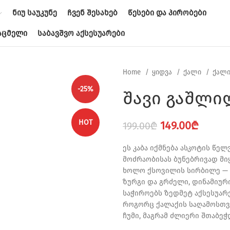
ᲜᲘᲣ ᲡᲐᲣᲙᲣᲜᲔ
ᲩᲕᲔᲜ ᲨᲔᲡᲐᲮᲔᲑ
ᲬᲔᲡᲔᲑᲘ ᲓᲐ ᲞᲘᲠᲝᲑᲔᲑᲘ
ᲐᲪᲛᲔᲚᲘ
ᲡᲐᲑᲐᲕᲨᲕᲝ ᲐᲥᲡᲔᲡᲣᲐᲠᲔᲑᲘ
Home
ყიდვა
ქალი
ქალი
-25%
შავი გაშლი
HOT
Original
Curre
149.00
₾
199.00
₾
price
price
ეს კაბა იქმნება ასკოტის წ
was:
is:
მოძრაობისას ბუნებრივად მი
199.00₾.
149.00
ხოლო ქსოვილის სირბილე — 
ზურგი და გრძელი, დინამიურ
საჭიროებს ზედმეტ აქსესუარე
როგორც ქალაქის საღამოსთვი
ჩუმი, მაგრამ ძლიერი შთაბე