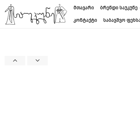
ᲛᲗᲐᲕᲐᲠᲘ
ᲑᲠᲔᲜᲓᲘ ᲡᲐᲣᲙᲣᲜᲔ
ᲙᲝᲜᲢᲐᲥᲢᲘ
ᲡᲐᲑᲐᲕᲨᲕᲝ ᲤᲔᲮᲡ