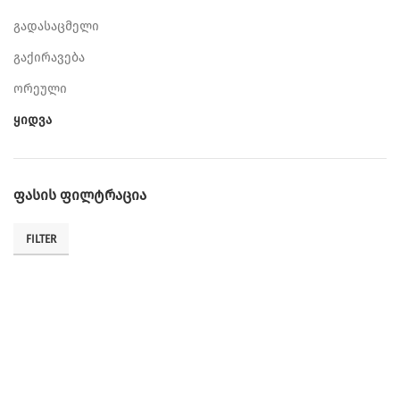
გადასაცმელი
გაქირავება
ორეული
ყიდვა
ᲤᲐᲡᲘᲡ ᲤᲘᲚᲢᲠᲐᲪᲘᲐ
FILTER
Min
Max
price
price