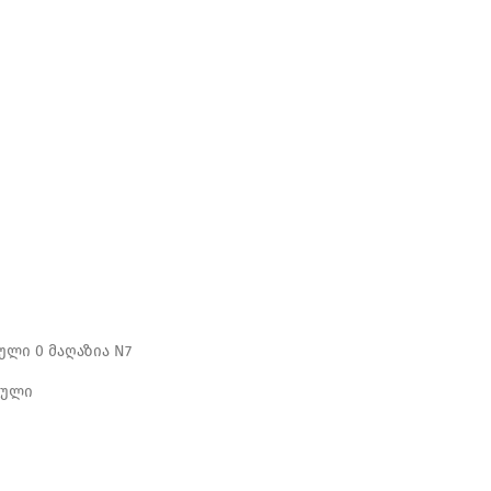
ლი 0 მაღაზია N7
თული