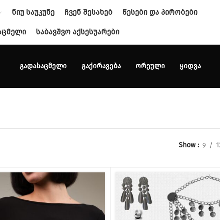
ᲜᲘᲣ ᲡᲐᲣᲙᲣᲜᲔ
ᲩᲕᲔᲜ ᲨᲔᲡᲐᲮᲔᲑ
ᲬᲔᲡᲔᲑᲘ ᲓᲐ ᲞᲘᲠᲝᲑᲔᲑᲘ
ᲐᲪᲛᲔᲚᲘ
ᲡᲐᲑᲐᲕᲨᲕᲝ ᲐᲥᲡᲔᲡᲣᲐᲠᲔᲑᲘ
ᲒᲐᲓᲐᲡᲐᲪᲛᲔᲚᲘ
ᲒᲐᲥᲘᲠᲐᲕᲔᲑᲐ
ᲝᲠᲔᲣᲚᲘ
ᲧᲘᲓᲕᲐ
Show
9
1