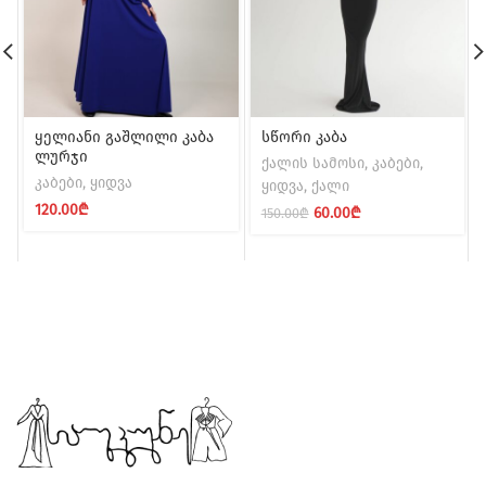
ყელიანი გაშლილი კაბა
სწორი კაბა
ლურჯი
ქალის სამოსი
,
კაბები
,
კაბები
,
ყიდვა
ყიდვა
,
ქალი
120.00
₾
Original
Current
60.00
₾
150.00
₾
price
price
was:
is:
150.00₾.
60.00₾.