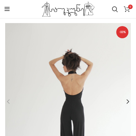
0
-33%