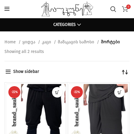
0
CATEGORIES
Home
ყიდვა
კაცი
მამაკაცის სამოსი
შორტები
Sorted
Showing all 2 results
by
popularity
Show sidebar
-22%
-22%