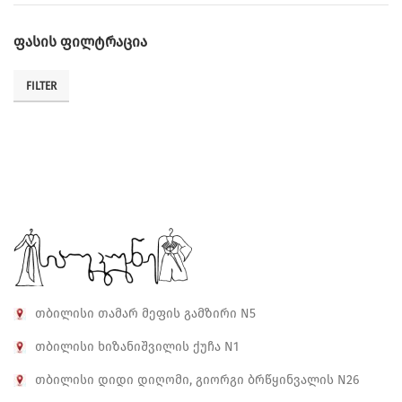
ᲤᲐᲡᲘᲡ ᲤᲘᲚᲢᲠᲐᲪᲘᲐ
FILTER
Min
Max
price
price
თბილისი თამარ მეფის გამზირი N5
თბილისი ხიზანიშვილის ქუჩა N1
თბილისი დიდი დიღომი, გიორგი ბრწყინვალის N26