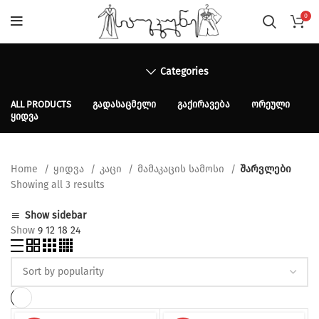
0
Categories
ALL
PRODUCTS
ᲒᲐᲓᲐᲡᲐᲪᲛᲔᲚᲘ
ᲒᲐᲥᲘᲠᲐᲕᲔᲑᲐ
ᲝᲠᲔᲣᲚᲘ
ᲧᲘᲓᲕᲐ
Home
ყიდვა
კაცი
მამაკაცის სამოსი
შარვლები
Sorted
Showing all 3 results
by
Show sidebar
popularity
Show
9
12
18
24